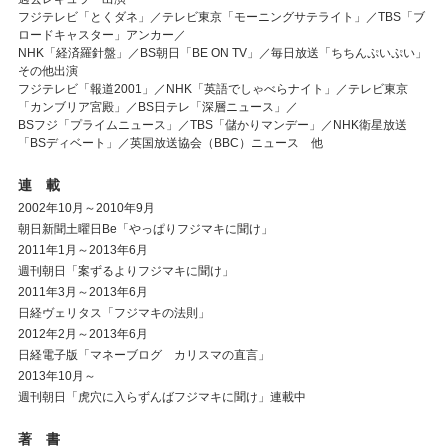
フジテレビ「とくダネ」／テレビ東京「モーニングサテライト」／TBS「ブ
ロードキャスター」アンカー／
NHK「経済羅針盤」／BS朝日「BE ON TV」／毎日放送「ちちんぷいぷい」
その他出演
フジテレビ「報道2001」／NHK「英語でしゃべらナイト」／テレビ東京
「カンブリア宮殿」／BS日テレ「深層ニュース」／
BSフジ「プライムニュース」／TBS「儲かりマンデー」／NHK衛星放送
「BSディベート」／英国放送協会（BBC）ニュース 他
連 載
2002年10月～2010年9月
朝日新聞土曜日Be「やっぱりフジマキに聞け」
2011年1月～2013年6月
週刊朝日「案ずるよりフジマキに聞け」
2011年3月～2013年6月
日経ヴェリタス「フジマキの法則」
2012年2月～2013年6月
日経電子版「マネーブログ カリスマの直言」
2013年10月～
週刊朝日「虎穴に入らずんばフジマキに聞け」連載中
著 書