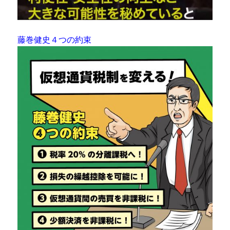
藤巻健史４つの約束