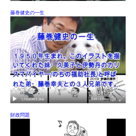
藤巻健史の一生
財政問題