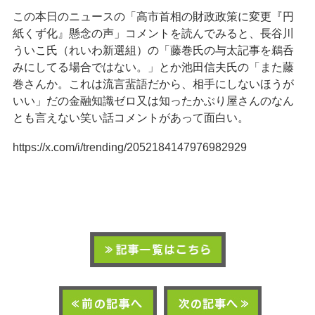
この本日のニュースの「高市首相の財政政策に変更『円
紙くず化』懸念の声」コメントを読んでみると、長谷川
ういこ氏（れいわ新選組）の「藤巻氏の与太記事を鵜呑
みにしてる場合ではない。」とか池田信夫氏の「また藤
巻さんか。これは流言蜚語だから、相手にしないほうが
いい」だの金融知識ゼロ又は知ったかぶり屋さんのなん
とも言えない笑い話コメントがあって面白い。
https://x.com/i/trending/2052184147976982929