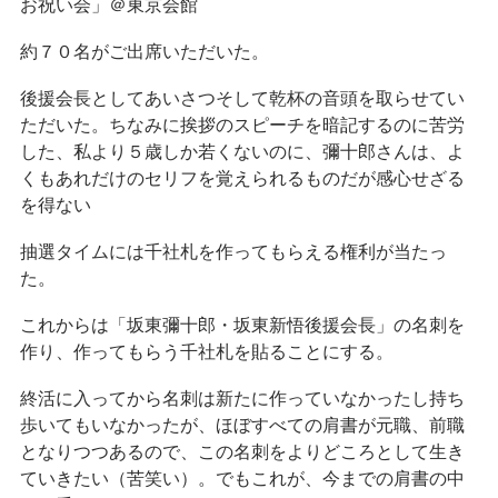
お祝い会」＠東京会館
約７０名がご出席いただいた。
後援会長としてあいさつそして乾杯の音頭を取らせてい
ただいた。ちなみに挨拶のスピーチを暗記するのに苦労
した、私より５歳しか若くないのに、彌十郎さんは、よ
くもあれだけのセリフを覚えられるものだが感心せざる
を得ない
抽選タイムには千社札を作ってもらえる権利が当たっ
た。
これからは「坂東彌十郎・坂東新悟後援会長」の名刺を
作り、作ってもらう千社札を貼ることにする。
終活に入ってから名刺は新たに作っていなかったし持ち
歩いてもいなかったが、ほぼすべての肩書が元職、前職
となりつつあるので、この名刺をよりどころとして生き
ていきたい（苦笑い）。でもこれが、今までの肩書の中