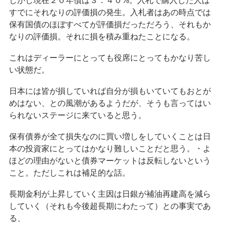
しかし現在２０年債は３．４０%。入札で購入した人は
すでにそれなりの評価損の発生。入札者はあの時点では
保有国債のほぼすべてが評価損だっただろう、それもか
なりの評価損。それに損を積み重ねたことになる。
これはディーラーにとっても役席にとってもかなり苦し
い状態だ。
日本には皆が損していれば自分が損もいていてもおとが
めはない、との風潮があるようだが、そうも言ってはい
られないステージに来ていると思う。
保有債券が全て損失なのに買い増しをしていくことは日
本の投資家にとってはかなり難しいことだと思う。・よ
ほどの理由がないと債券マーケットは反転しないという
こと。ただしこれは補足的な話。
長期金利が上昇していく主因は日銀が補油再建高を減ら
していく（それも今後超長期にわたって）との事実であ
る、