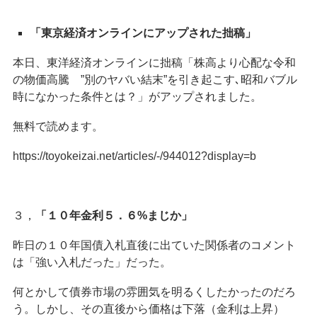
「東京経済オンラインにアップされた拙稿」
本日、東洋経済オンラインに拙稿「株高より心配な令和
の物価高騰 ”別のヤバい結末”を引き起こす､昭和バブル
時になかった条件とは？」がアップされました。
無料で読めます。
https://toyokeizai.net/articles/-/944012?display=b
３，
「１０年金利５．６%まじか」
昨日の１０年国債入札直後に出ていた関係者のコメント
は「強い入札だった」だった。
何とかして債券市場の雰囲気を明るくしたかったのだろ
う。しかし、その直後から価格は下落（金利は上昇）