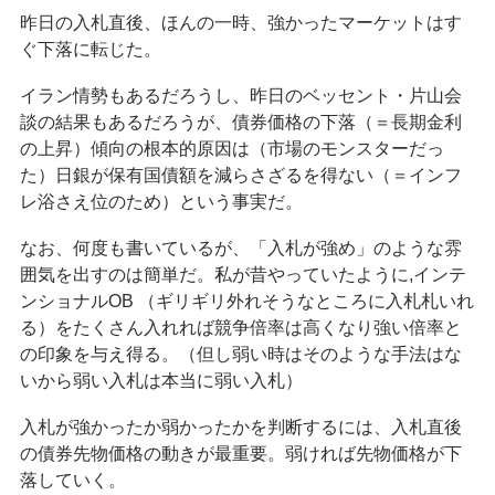
昨日の入札直後、ほんの一時、強かったマーケットはす
ぐ下落に転じた。
イラン情勢もあるだろうし、昨日のベッセント・片山会
談の結果もあるだろうが、債券価格の下落（＝長期金利
の上昇）傾向の根本的原因は（市場のモンスターだっ
た）日銀が保有国債額を減らさざるを得ない（＝インフ
レ浴さえ位のため）という事実だ。
なお、何度も書いているが、「入札が強め」のような雰
囲気を出すのは簡単だ。私が昔やっていたように,インテ
ンショナルOB （ギリギリ外れそうなところに入札札いれ
る）をたくさん入れれば競争倍率は高くなり強い倍率と
の印象を与え得る。（但し弱い時はそのような手法はな
いから弱い入札は本当に弱い入札）
入札が強かったか弱かったかを判断するには、入札直後
の債券先物価格の動きが最重要。弱ければ先物価格が下
落していく。