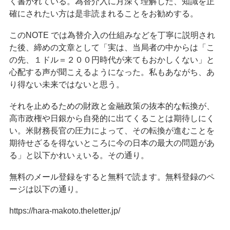
く書かれている。為替介入に月深く理解した、知識を正
確にされたい方は是非読まれることをお勧めする。
このNOTE では為替介入の仕組みなどを丁寧に説明され
た後、締めの文章として「実は、当局者の中からは「こ
の先、１ドル＝２００円時代が来てもおかしくない」と
心配する声が聞こえるようになった。私もあながち、あ
り得ない未来ではないと思う。
それを止めるための財政と金融政策の抜本的な転換が、
高市政権や日銀から自発的に出てくることは期待しにく
い。米財務長官の圧力によって、その転換が進むことを
期待せざるを得ないところに今の日本の最大の問題があ
る」と以下かれいぇいる。その通り。
無料のメール登録をすると無料で読ます。無料登録のペ
ージは以下の通り。
https://hara-makoto.theletter.jp/