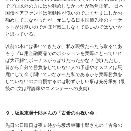
でプロ以外の方にはお勧めしなかったが当然正解。 日本
国債ベアファンドは流動性が低いのでごくたまにしかお
勧めしてこなかったが、元になる日本国債先物のマーケ
ットが分厚いのでさほど気にしなくて良いのではないか
と思っている。
以前の本には書いてきたが、私が現役だったら取るであ
ろうプロ用金融商品でのポジションを実際にとっていれ
ば大正解でボーナスがっぽりだったかな？ (笑) ただし、
昔から自分で勝負をしていない人の予想やオススメは馬
鹿にして全く聞いていなかった私であるから実際勝負を
していないのに自慢するのは恥ずかしい事は充分承知 (最
後の1文は評論家やコメンテーへの皮肉)
９．坂坂東彌十郎さんの「古希のお祝い会」
先日の日曜日は夜６時から坂坂東彌十郎さんの「古希の