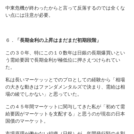
中東危機が終わったからと言って反落するのでは全くな
い点には注意が必要。
６．
「長期金利の上昇はまだまだ初期段階」
この３０年、特にこの１０数年は日銀の長期爆買いとい
う需給要因で長期金利が極低位に押さえつけられてい
た。
私は長いマーケッッとでのプロとしての経験から「相場
の大きな動きはファンダメンタルズで決まり、需給は相
場の綾でしかない」と思っていた。
この４５年間マーケットに関与してきた私が「初めて需
給要因がマーケットを支配する」と思うのが現在の日本
国債のマーケット。
市場原理が働かない組織（日銀）が、年間発行額の６割