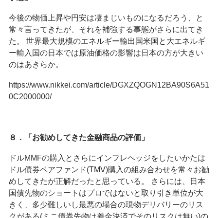
今後の物価上昇や円安は凄まじいものになるだろう、と
常々言ってきたが、それを補強する事態がさらに出てき
た。 世界最大規模のエネルギー輸出国米国と大エネルギ
ー輸入国の日本では原油価格の影響は日本の方が大きい
のはあきらか。
https://www.nikkei.com/article/DGXZQOGN12BA90S6A51
0C2000000/
８．
「お勧めしてきた金融商品の評価」
ドルMMFの購入とさらにインフレヘッジをしたいかたは
ドル債券ベアファンド(TMV)購入の組み合わせを常々お勧
めしてきたが正解だったと思っている。 さらには、日本
国債先物のショートはプロではないと取り引き単位が大
きく、多少難しいし最悪の場合の現物デリバリーのリス
クがある(ミニ債券先物は差金決済でそのリスクは無い)の