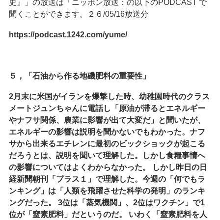
史』」の放送は「ニッポン放送：の以下のPODCAST で
聞くことができます。２６/05/16放送分
https://podcast.1242.com/yume/
５，「石油から作る地磯肥料の重要性」
2
月末に米国がイランを爆撃した時、幼稚園時代のクラス
メートジュンちゃんに電話し「原油が滞るとエネルギー
やナフサ関係、農業に影響が出て大変だ」と聞いたが、
エネルギーの影響は説明を聞かないでもわかった。ナフ
サから出来るエチレンに最初のビックショックが起こる
だろうとは、説明を聞いて理解した。しかし食糧事情へ
の影響についてはよくわからなかった。 しかし昨日の日
経新聞朝刊「プラス１」で理解した。今週の「何でもラ
ンキング」は「人類を飛躍させた科学の発明」のランキ
ングだった。 3位は「蒸気機関」、2位はワクチン」で1
位が「窒素肥料」だというのだ。 いわく「窒素肥料を人