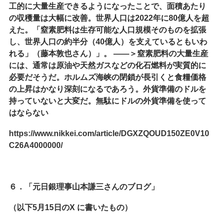
工的に大量生産できるようになったことで、面積あたり
の収穫量は大幅に改善。世界人口は2022年に80億人を超
えた。「窒素肥料は生存可能な人口規模そのものを拡張
し、世界人口の約半分（40億人）を支えているともいわ
れる」（藤本敦也さん）」。 ――＞窒素肥料の大量生産
には、通常は原油や天然ガスなどの化石燃料が実質的に
必要だそうだ。ホルムズ海峡の閉鎖が長引くと食糧価格
の上昇はかなり深刻になるであろう。外貨準備のドルを
持っていないと大変だ。無駄にドルの外貨準備を使って
はならない
https://www.nikkei.com/article/DGXZQOUD150ZE0V10
C26A4000000/
６．「元日銀理事山本謙三さんのブログ」
（以下5月15日のX に書いたもの）