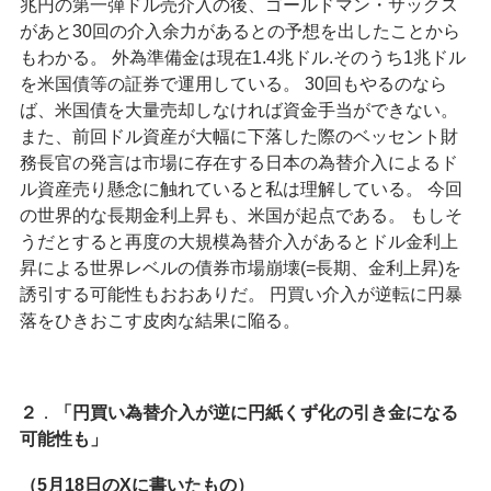
兆円の第一弾ドル売介入の後、ゴールドマン・サックス
があと30回の介入余力があるとの予想を出したことから
もわかる。 外為準備金は現在1.4兆ドル.そのうち1兆ドル
を米国債等の証券で運用している。 30回もやるのなら
ば、米国債を大量売却しなければ資金手当ができない。
また、前回ドル資産が大幅に下落した際のベッセント財
務長官の発言は市場に存在する日本の為替介入によるド
ル資産売り懸念に触れていると私は理解している。 今回
の世界的な長期金利上昇も、米国が起点である。 もしそ
うだとすると再度の大規模為替介入があるとドル金利上
昇による世界レベルの債券市場崩壊(=長期、金利上昇)を
誘引する可能性もおおありだ。 円買い介入が逆転に円暴
落をひきおこす皮肉な結果に陥る。
２
．
「円買い為替介入が逆に円紙くず化の引き金になる
可能性も」
（5月18日のXに書いたもの）