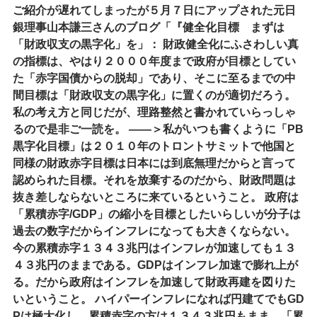
ご紹介が遅れてしまったが５月７日にアップされた元日
銀理事山本謙三さんのブログ「『健全化目標 まずは
「財政収支の黒字化」を」： 財政健全化にふさわしい真
の指標は、やはり２０００年度まで政府が目標としてい
た「赤字国債からの脱却」であり、そこに至るまでの中
間目標は「財政収支の黒字化」に置くのが適切だろう。
私の考え方と同じだが、理路整然と書かれていらっしゃ
るので是非ご一読を。 ――＞私がいつも書くように「PB
黒字化目標」は２０１０年のトロントサミットで他国と
同様の財政赤字目標は日本には到底無理だからと言って
認められた目標。それを放棄するのだから、財政問題は
抜き差しならないところに来ているということ。 政府は
「累積赤字/GDP」の縮小を目標としたいらしいが分子は
過去の数字だからインフレになっても大きくならない。
今の累積赤字１３４３兆円はインフレが加速しても１３
４３兆円のままである。GDPはインフレ加速で膨れ上が
る。だから政府はインフレを加速して財政再建を図りた
いということ。 ハイパーインフレになれば円建てでもGD
Pは極大化し、累積赤字の方は１３４３兆円もまま。「累