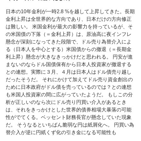
日本の10年金利が一時2.8 %を越して上昇してきた。長期
金利上昇は全世界的な方向であり、日本だけの方向修正
は難しい。 米国金利が最大の影響力を持っているが、そ
の米国債の下落（＝金利上昇）は、原油高に夜インフレ
懸念が深刻になってきた段階で、ドル売り為替介入によ
る（日本人を中心とする）米国債からの撤退（＝長期金
利上昇）懸念が大きなきっかけだと思われる。 円安が進
まないのならドル国債保有から日本人投資家が撤退する
との連想。実際に３月、４月は日本人はドル債売り越し
だったそうだ。 それにかけて加えてドル売り資金創出の
ために日本政府がドル債を売っているのでは？との連想
も米国人投資家の間に広がっていたようだ。 もしこの分
析が正しいのなら次にドル売り円買い介入があるとき
は、それをきっかけとした世界的債券相場大暴落の可能
性がでてくる。ベッセント財務長官が懸念していた現象
だ。 そうなるといちばん脆弱な円は紙屑化へ。 円買い為
替介入が逆に円紙くず化の引き金になる可能性も