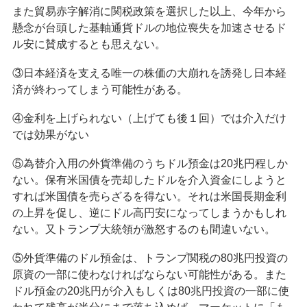
また貿易赤字解消に関税政策を選択した以上、今年から
懸念が台頭した基軸通貨ドルの地位喪失を加速させるド
ル安に賛成するとも思えない。
③日本経済を支える唯一の株価の大崩れを誘発し日本経
済が終わってしまう可能性がある。
④金利を上げられない（上げても後１回）では介入だけ
では効果がない
⑤為替介入用の外貨準備のうちドル預金は20兆円程しか
ない。保有米国債を売却したドルを介入資金にしようと
すれば米国債を売らざるを得ない。それは米国長期金利
の上昇を促し、逆にドル高円安になってしまうかもしれ
ない。又トランプ大統領が激怒するのも間違いない。
⑤外貨準備のドル預金は、トランプ関税の80兆円投資の
原資の一部に使わなければならない可能性がある。また
ドル預金の20兆円が介入もしくは80兆円投資の一部に使