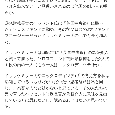
われて残高が半分にまで落ち込めば、マーケットに「も
う介入出来ない」と見透かされるのは他国の例からも明
らか。
⑥米財務長官のベッセント氏は「英国中央銀行に勝っ
た」ソロスファンドに勤め、その後ソロスの2大ファンド
マネージャーだったドラッケミラー氏の元でも長く務め
た。
ドラッケミラー氏は1992年に「英国中央銀行の為替介入
と戦って勝った」ソロスファンドで陣頭指揮をした2人の
主役の内の一人（もう一人はニックロディツテｨ氏）。
ドラッケミラー氏やニックロディツテｨ氏の考え方を私は
熟知しているつもりだが（だいたい思考経路は私と同
じ）、為替介入など効かないと思ている。その人たちの
元で育ったベッセント財務長官が為替介入に意味を見出
しているとは思わないし、認めるわけはないと思ってい
る。