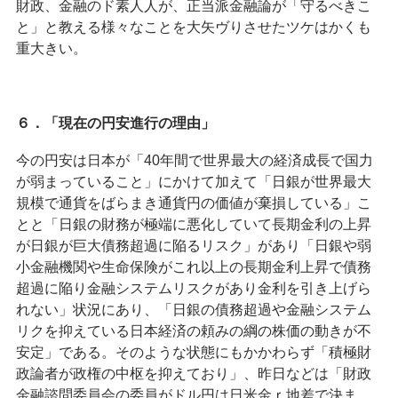
財政、金融のド素人人が、正当派金融論が「守るべきこ
と」と教える様々なことを大矢ヴりさせたツケはかくも
重大きい。
６．「現在の円安進行の理由」
今の円安は日本が「40年間で世界最大の経済成長で国力
が弱まっていること」にかけて加えて「日銀が世界最大
規模で通貨をばらまき通貨円の価値が棄損している」こ
とと「日銀の財務が極端に悪化していて長期金利の上昇
が日銀が巨大債務超過に陥るリスク」があり「日銀や弱
小金融機関や生命保険がこれ以上の長期金利上昇で債務
超過に陥り金融システムリスクがあり金利を引き上げら
れない」状況にあり、「日銀の債務超過や金融システム
リクを抑えている日本経済の頼みの綱の株価の動きが不
安定」である。そのような状態にもかかわらず「積極財
政論者が政権の中枢を抑えており」、昨日などは「財政
金融諮問委員会の委員がドル円は日米金ｒ地差で決ま