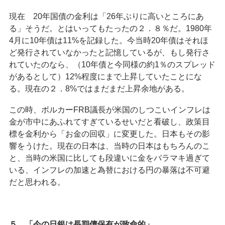
現在 20年国債の金利は「26年ぶりに高いところにあ
る」そうだ。とはいってもたったの２．８％だ。1980年
4月に10年債は11%を記録した。今当時20年債はそれほ
ど発行されていなかったと記憶しているが、もし発行さ
れていたのなら、（10年債と今同様の約1％のスプレッド
があるとして）12%程度にまで上昇していたことにな
る。現在の２．8%ではまだまだ上昇余地がある。
この時、ボルカーFRB議長が米国のしつこいインフレは
金が市中にあふれてすぎているせいだと看破し、政策目
標を金利から「お金の回収」に変更した。日本もその影
響をうけた。現在の日本は、当時の日本はもちろんのこ
と、当時の米国に比しても段違いに金をバラマキ過ぎて
いる、インフレの加速と為替における円の暴落は不可避
だと思われる。
５．「今の日銀は長期債保有が致命的」