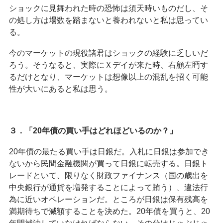
ショックに見舞われた時の恐怖は須天時いものだし、そ
の処し方は場数を踏まないと養われないと私は思ってい
る。
今のマーケットの現役諸君はショックの経験に乏しいだ
ろう。そうなると、実際にＸデイが来た時、右顧左眄す
るだけとなり、マーケットは想像以上の混乱を招く可能
性が大いにあると私は思う。
３．「20年債の買い手はどれほどいるのか？」
20年債の最たる買い手は日銀だ。入札に日銀は参加でき
ないから民間金融機関が買って日銀に転売する。日銀ト
レードといて、限りなく財政ファイナンス（国の歳出を
中央銀行が通貨を増発することによって賄う）、違法行
為に近いオペレーションだ。ところが日銀は保有残高を
満期待ちで減額することを決めた。20年債を買うと、20