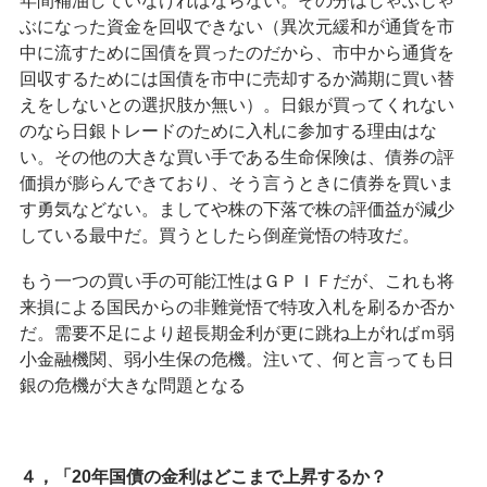
年間補油していなければならない。その分はじゃぶじゃ
ぶになった資金を回収できない（異次元緩和が通貨を市
中に流すために国債を買ったのだから、市中から通貨を
回収するためには国債を市中に売却するか満期に買い替
えをしないとの選択肢か無い）。日銀が買ってくれない
のなら日銀トレードのために入札に参加する理由はな
い。その他の大きな買い手である生命保険は、債券の評
価損が膨らんできており、そう言うときに債券を買いま
す勇気などない。ましてや株の下落で株の評価益が減少
している最中だ。買うとしたら倒産覚悟の特攻だ。
もう一つの買い手の可能江性はＧＰＩＦだが、これも将
来損による国民からの非難覚悟で特攻入札を刷るか否か
だ。需要不足により超長期金利が更に跳ね上がればｍ弱
小金融機関、弱小生保の危機。注いて、何と言っても日
銀の危機が大きな問題となる
４，「20年国債の金利はどこまで上昇するか？