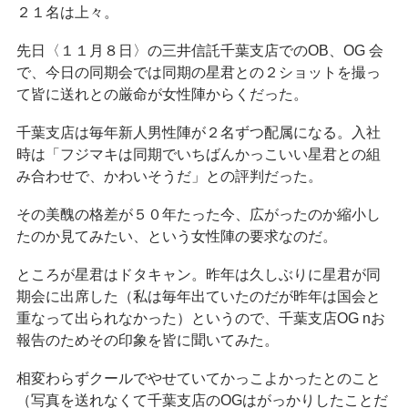
２１名は上々。
先日〈１１月８日〉の三井信託千葉支店でのOB、OG 会
で、今日の同期会では同期の星君との２ショットを撮っ
て皆に送れとの厳命が女性陣からくだった。
千葉支店は毎年新人男性陣が２名ずつ配属になる。入社
時は「フジマキは同期でいちばんかっこいい星君との組
み合わせで、かわいそうだ」との評判だった。
その美醜の格差が５０年たった今、広がったのか縮小し
たのか見てみたい、という女性陣の要求なのだ。
ところが星君はドタキャン。昨年は久しぶりに星君が同
期会に出席した（私は毎年出ていたのだが昨年は国会と
重なって出られなかった）というので、千葉支店OG nお
報告のためその印象を皆に聞いてみた。
相変わらずクールでやせていてかっこよかったとのこと
（写真を送れなくて千葉支店のOGはがっかりしたことだ