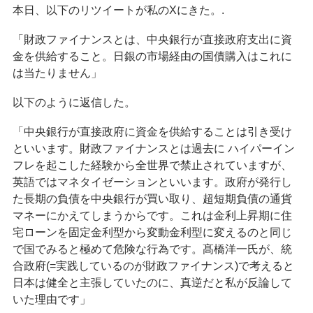
本日、以下のリツイートが私のXにきた。.
「財政ファイナンスとは、中央銀行が直接政府支出に資
金を供給すること。日銀の市場経由の国債購入はこれに
は当たりません」
以下のように返信した。
「中央銀行が直接政府に資金を供給することは引き受け
といいます。財政ファイナンスとは過去に ハイパーイン
フレを起こした経験から全世界で禁止されていますが、
英語ではマネタイゼーションといいます。政府が発行し
た長期の負債を中央銀行が買い取り、超短期負債の通貨
マネーにかえてしまうからです。これは金利上昇期に住
宅ローンを固定金利型から変動金利型に変えるのと同じ
で国でみると極めて危険な行為です。髙橋洋一氏が、統
合政府(=実践しているのが財政ファイナンス)で考えると
日本は健全と主張していたのに、真逆だと私が反論して
いた理由です」