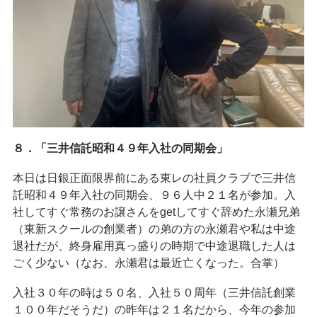
８．「三井信託昭和４９年入社の同期会」
本日は日銀正面限界前にある東レの社員クラブで三井信
託昭和４９年入社の同期会、９６人中２１名が参加。入
社してすぐ常務のお譲さんをgetしてすぐ辞めた永瀬兄弟
（東新スクールの創業者）の弟の方の永瀬君や私は中途
退社だが、終身雇用真っ盛りの時期で中途退職した人は
ごく少ない（なお、永瀬君は最近亡くなった。合掌）
入社３０年の時は５０名、入社５０周年（三井信託創業
１００年だそうだ）の昨年は２１名だから、今年の参加