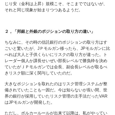
じり安（金利は上昇）規模こそ、そこまでではないが、
それと同じ現象が始まりつつあるようだ。
２，「邦銀と外銀のポジションの取り方の違い」
ちなみに、その時の信託銀行のポジションの取り方はす
ごいと驚いたが、JＰモルガン移ったら、JPモルガンに比
べれば大人と子供くらいにリスクの取り方が違った。ト
レーダー個人か課長せいぜい部長レベルで勝負枠を決め
ていたがＪＰモルガンでは会長、副会長レベルが取るべ
きリスク額に深く関与していたのだ。
大きなポジションを取れたのはリスク管理システムが整
備されていたことも一因だ。今は知らないが長い間、世
界の銀行が採用していたリスク管理の主手法だったVAR
はJPモルガンが開発した。
ただし、ボルカールールが出来て以降は、私がやってい