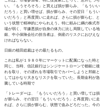
これは、市場参加者、特に投資家にとって、意外とつら
い。「もうそろそろ」と買えば損が膨らみ、「もういい
だろう」と買い増せば、損が膨らみ、その翌日「もうい
いだろう」と再度買いに走れば、さらに損が膨らむ、と
いう状態で精神的にやられえう。特に頼みに綱の株式市
場が弱く、竿嫌悪損が自身の体力に比し局限している地
銀、中小保険会社の担当者は、倒産のリスクにおびえな
ければならない。
日銀の植田総裁はその最たるもの。
これは私が１９８０年にマーケットに配属になった時と
同じ、当時、信託銀行はシンジケートローンで都銀に後
れを取り、その遅れを市場取引でカバーしようと邦銀と
してはかなり大きなリスクを取っていた。長期金利が急
騰している時期で
「トレーダーは、「もういいだろう」と買い増しては損
が膨らみ、その翌日「もういいだろう」と再度買いに走
れば、さらに損が膨らむ、状態で血みどろだった。今の