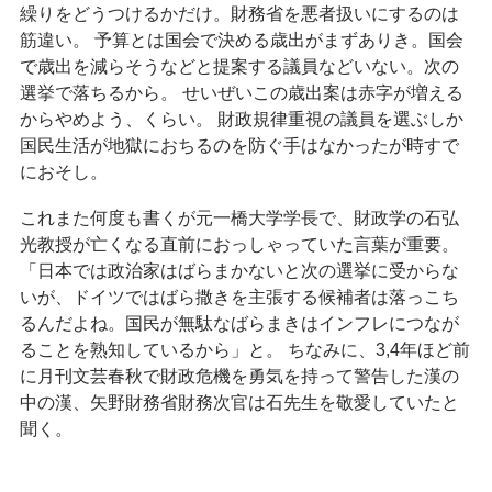
繰りをどうつけるかだけ。財務省を悪者扱いにするのは
筋違い。 予算とは国会で決める歳出がまずありき。国会
で歳出を減らそうなどと提案する議員などいない。次の
選挙で落ちるから。 せいぜいこの歳出案は赤字が増える
からやめよう、くらい。 財政規律重視の議員を選ぶしか
国民生活が地獄におちるのを防ぐ手はなかったが時すで
におそし。
これまた何度も書くが元一橋大学学長で、財政学の石弘
光教授が亡くなる直前におっしゃっていた言葉が重要。
「日本では政治家はばらまかないと次の選挙に受からな
いが、ドイツではばら撒きを主張する候補者は落っこち
るんだよね。国民が無駄なばらまきはインフレにつなが
ることを熟知しているから」と。 ちなみに、3,4年ほど前
に月刊文芸春秋で財政危機を勇気を持って警告した漢の
中の漢、矢野財務省財務次官は石先生を敬愛していたと
聞く。