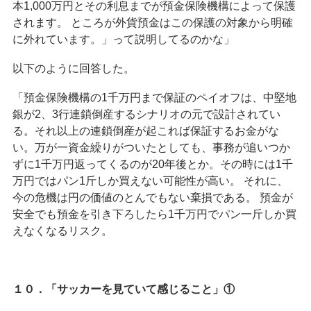
本1,000万円とその利息までが預金保険機構によって保護
されます。 ところが外貨預金はこの保護の対象から明確
に外れています。」って説明してるのかな」
以下のように回答した。
「預金保険機構の1千万円まで保証のペイオフは、中堅地
銀が2、3行連鎖倒産するシナリオの元で設計されてい
る。それ以上の連鎖倒産が起これば保証するお金がな
い。万が一資金繰りがついたとしても、事務が追いつか
ずに1千万円返ってくるのが20年後とか。その時には1千
万円ではパン1斤しか買えない可能性が高い。 それに、
今の危機は円の価値のとんでもない棄損である。 預金が
安全でも預金を引き下ろしたら1千万円でパン一斤しか買
えなくなるリスク。
１０．「サッカーを見ていて感じること」①