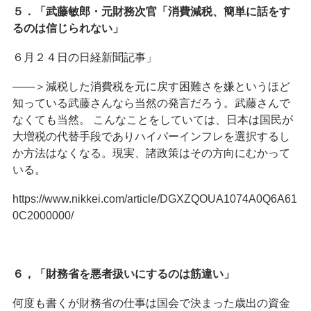
５．「武藤敏郎・元財務次官「消費減税、簡単に話をす
るのは信じられない」
６月２４日の日経新聞記事」
――＞減税した消費税を元に戻す困難さを嫌というほど
知っている武藤さんなら当然の発言だろう。武藤さんで
なくても当然。 こんなことをしていては、日本は国民が
大増税の代替手段でありハイパーインフレを選択するし
か方法はなくなる。現実、諸政策はその方向にむかって
いる。
https://www.nikkei.com/article/DGXZQOUA1074A0Q6A61
0C2000000/
６，「財務省を悪者扱いにするのは筋違い」
何度も書くが財務省の仕事は国会で決まった歳出の資金