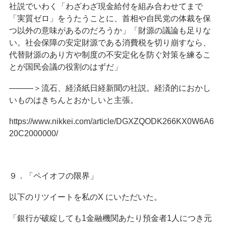
社説でいわく「わざわざ現金給付を組み合わせてまで
「実質ゼロ」をうたうことに、首相や自民党の体裁を保
つ以外の意味があるのだろうか」「財源の議論も足りな
い。社会保障の安定財源である消費税を切り崩すなら、
代替財源のあり方や制度の不安定化を防ぐ対策を練るこ
とが国民会議の役割のはずだ」
―――＞流石、経済紙日経新聞の社説。経済的におかし
いものはきちんとおかしいと主張。
https://www.nikkei.com/article/DGXZQODK266KX0W6A6
20C2000000/
９．「ペイオフの限界」
以下のリツイートを私のX にいただいた。
「銀行が破綻しても1金融機関あたり預金者1人につき元