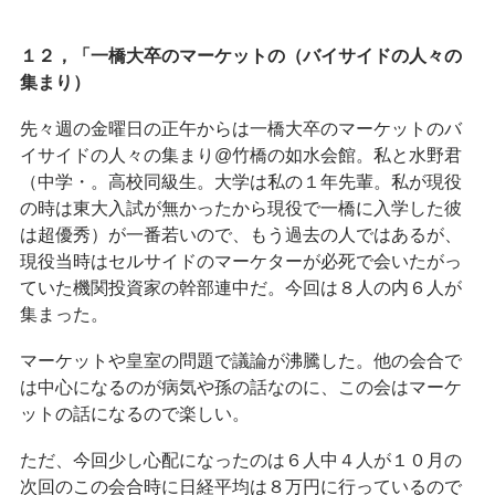
１２，「一橋大卒のマーケットの（バイサイドの人々の
集まり）
先々週の金曜日の正午からは一橋大卒のマーケットのバ
イサイドの人々の集まり@竹橋の如水会館。私と水野君
（中学・。高校同級生。大学は私の１年先輩。私が現役
の時は東大入試が無かったから現役で一橋に入学した彼
は超優秀）が一番若いので、もう過去の人ではあるが、
現役当時はセルサイドのマーケターが必死で会いたがっ
ていた機関投資家の幹部連中だ。今回は８人の内６人が
集まった。
マーケットや皇室の問題で議論が沸騰した。他の会合で
は中心になるのが病気や孫の話なのに、この会はマーケ
ットの話になるので楽しい。
ただ、今回少し心配になったのは６人中４人が１０月の
次回のこの会合時に日経平均は８万円に行っているので