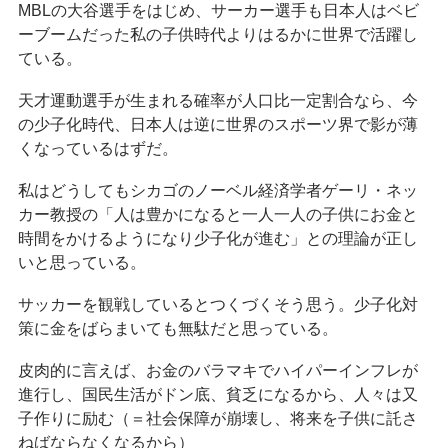
MBLの大谷選手をはじめ、サーカー選手も日本人はベビ
ーブームだった私の子供時代よりはるかに世界で活躍し
ている。
天才運動選手が生まれる確率が人口比一定割合なら、今
の少子化時代、日本人は逆に世界のスポーツ界で影が薄
くなっているはずだ。
私はどうしてもシカゴのノーベル経済学者ゲーリ・ネッ
カー教授の「人は豊かになると一人一人の子供にお金と
時間をかけるようになり少子化が進む」との理論が正し
いと思っている。
サッカーを観戦しているとつくづくそう思う。少子化対
策に金をばらまいても無駄だと思っている。
皮肉的に言えば、お金のバラマキでハイパーインフレが
進行し、国民生活がドン底、貧乏になるから、人々は又
子作りに励む（＝社会保障が崩壊し、将来を子供に託さ
ねばならなくなるから）