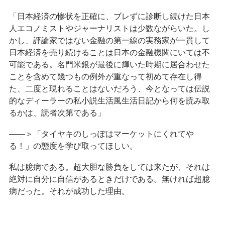
「日本経済の惨状を正確に、ブレずに診断し続けた日本
人エコノミストやジャーナリストは少数ながらいた。し
かし、評論家ではない金融の第一線の実務家が一貫して
日本経済を売り続けることは日本の金融機関にいては不
可能である。名門米銀が最後に輝いた時期に居合わせた
ことを含めて幾つもの例外が重なって初めて存在し得
た、二度と現れることはないだろう、今となっては伝説
的なディーラーの私小説生活風生活日記から何を読み取
るかは、読者次第である」
――＞「タイヤキのしっぽはマーケットにくれてや
る！」の態度を学び取ってほしい。
私は臆病である。超大胆な勝負をしては来たが、それは
絶対に自分に自信があるときだけである。無ければ超臆
病だった。それが成功した理由。