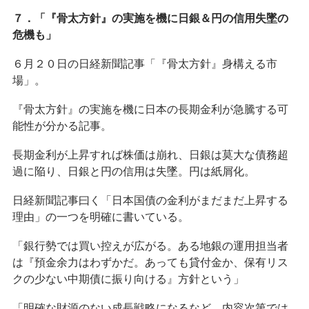
７．「『骨太方針』の実施を機に日銀＆円の信用失墜の
危機も」
６月２０日の日経新聞記事「『骨太方針』身構える市
場」。
『骨太方針』の実施を機に日本の長期金利が急騰する可
能性が分かる記事。
長期金利が上昇すれば株価は崩れ、日銀は莫大な債務超
過に陥り、日銀と円の信用は失墜。円は紙屑化。
日経新聞記事曰く「日本国債の金利がまだまだ上昇する
理由」の一つを明確に書いている。
「銀行勢では買い控えが広がる。ある地銀の運用担当者
は『預金余力はわずかだ。あっても貸付金か、保有リス
クの少ない中期債に振り向ける』方針という」
「明確な財源のない成長戦略になるなど、内容次第では