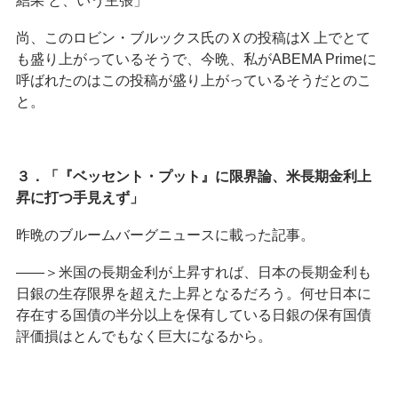
結果 と、いう主張」
尚、このロビン・ブルックス氏のＸの投稿はX 上でとて
も盛り上がっているそうで、今晩、私がABEMA Primeに
呼ばれたのはこの投稿が盛り上がっているそうだとのこ
と。
３．「『ベッセント・プット』に限界論、米長期金利上
昇に打つ手見えず」
昨晩のブルームバーグニュースに載った記事。
――＞米国の長期金利が上昇すれば、日本の長期金利も
日銀の生存限界を超えた上昇となるだろう。何せ日本に
存在する国債の半分以上を保有している日銀の保有国債
評価損はとんでもなく巨大になるから。