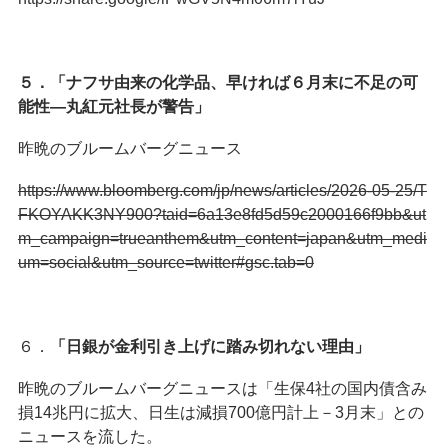
５．「ナフサ由来の化学品、早ければ６月末に不足の可
能性―丸紅元社長が警告」
昨晩のブルームバーグニュース
https://www.bloomberg.com/jp/news/articles/2026-05-25/T
FKOYAKK3NY900?taid=6a13e8fd5d59c2000166f9bb&ut
m_campaign=trueanthem&utm_content=japan&utm_medi
um=social&utm_source=twitter#gsc.tab=0
６．
「日銀が金利引き上げに踏み切れない理由」
昨晩のブルームバーグニュースは「生保4社の国内債含み
損14兆円に拡大、日生は減損700億円計上－3月末」との
ニュースを流した。