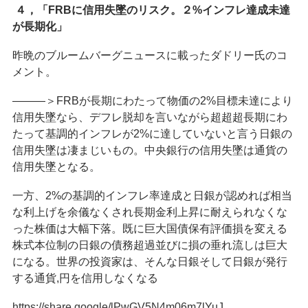
４，「FRBに信用失墜のリスク。２%インフレ達成未達
が長期化」
昨晩のブルームバーグニュースに載ったダドリー氏のコ
メント。
―――＞FRBが長期にわたって物価の2%目標未達により
信用失墜なら、デフレ脱却を言いながら超超超長期にわ
たって基調的インフレが2%に達していないと言う日銀の
信用失墜は凄まじいもの。中央銀行の信用失墜は通貨の
信用失墜となる。
一方、2%の基調的インフレ率達成と日銀が認めれば相当
な利上げを余儀なくされ長期金利上昇に耐えられなくな
った株価は大幅下落。既に巨大国債保有評価損を変える
株式本位制の日銀の債務超過並びに損の垂れ流しは巨大
になる。世界の投資家は、そんな日銀そして日銀が発行
する通貨,円を信用しなくなる
https://share.google/lPwGV5N4m06m7lYuJ