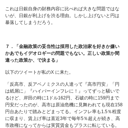
これは日銀自身の財務内容に比べれば大きな問題ではな
いが、日銀が利上げを渋る理由。しかし上げないと円は
暴落してしまうだろう。
７．「金融政策の妥当性は採用した政治家を好きか嫌い
かあでもイデオロギーの問題でもない。正しい政策か間
違った政策か、で決まる」
以下のツイートが私のX に来た。
「反高市、反アベノミクスの人達って『高市円安」「円
は紙屑に」『ハイパーインフレに！』ってずっと騒いで
るけど、岸田の時に1ドル162円、石破の時に159円まで
円安だったのが、高市は原油危機に見舞われても現在158
円台あたりで踏みとどまってる。インフレ率も1.5％程度
に収まり、賃上げ率は直近3年で毎年5％超えが続き、高
市政権になってからは実質賃金もプラスに転じている。