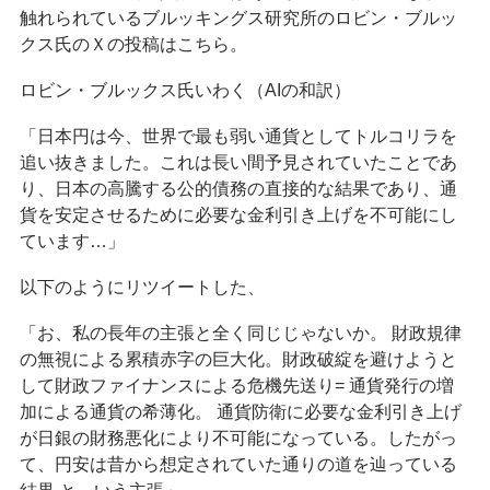
触れられているブルッキングス研究所のロビン・ブルッ
クス氏のＸの投稿はこちら。
ロビン・ブルックス氏いわく（AIの和訳）
「日本円は今、世界で最も弱い通貨としてトルコリラを
追い抜きました。これは長い間予見されていたことであ
り、日本の高騰する公的債務の直接的な結果であり、通
貨を安定させるために必要な金利引き上げを不可能にし
ています…」
以下のようにリツイートした、
「お、私の長年の主張と全く同じじゃないか。 財政規律
の無視による累積赤字の巨大化。財政破綻を避けようと
して財政ファイナンスによる危機先送り= 通貨発行の増
加による通貨の希薄化。 通貨防衛に必要な金利引き上げ
が日銀の財務悪化により不可能になっている。したがっ
て、円安は昔から想定されていた通りの道を辿っている