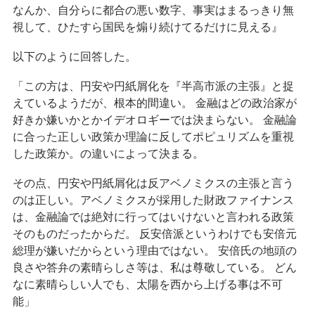
なんか、自分らに都合の悪い数字、事実はまるっきり無
視して、ひたすら国民を煽り続けてるだけに見える』
以下のように回答した。
「この方は、円安や円紙屑化を『半高市派の主張』と捉
えているようだが、根本的間違い。 金融はどの政治家が
好きか嫌いかとかイデオロギーでは決まらない。 金融論
に合った正しい政策か理論に反してポピュリズムを重視
した政策か。の違いによって決まる。
その点、円安や円紙屑化は反アベノミクスの主張と言う
のは正しい。アベノミクスが採用した財政ファイナンス
は、金融論では絶対に行ってはいけないと言われる政策
そのものだったからだ。 反安倍派というわけでも安倍元
総理が嫌いだからという理由ではない。 安倍氏の地頭の
良さや答弁の素晴らしさ等は、私は尊敬している。 どん
なに素晴らしい人でも、太陽を西から上げる事は不可
能」