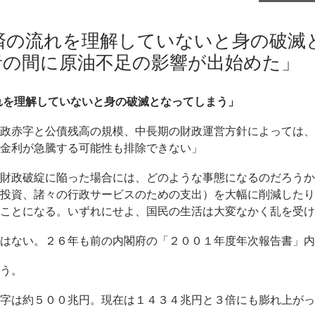
済の流れを理解していないと身の破滅
者の間に原油不足の影響が出始めた」
れを理解していないと身の破滅となってしまう」
政赤字と公債残高の規模、中長期の財政運営方針によっては、
金利が急騰する可能性も排除できない」
財政破綻に陥った場合には、どのような事態になるのだろうか
投資、諸々の行政サービスのための支出）を大幅に削減したり
ことになる。いずれにせよ、国民の生活は大変なかく乱を受け
ではない。２６年も前の内閣府の「２００１年度年次報告書」内
う。
赤字は約５００兆円。現在は１４３４兆円と３倍にも膨れ上がっ