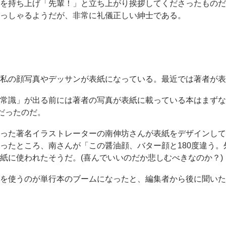
を持ち上げ「先輩！」と立ち上がり挨拶してくださったものだ
っしゃるようだが、非常に礼儀正しい紳士である。
私の顔写真やデッサンが表紙になっている。最近では著者が表
常識」が出る前には著者の写真が表紙に載っている本はまずな
役だったのだ。
った著名イラストレーターの南伸坊さんが表紙をデザインして
ったところ、南さんが「この醤油顔、バター顔と180度違う。
紙に使われたそうだ。(喜んでいいのだか悲しむべきなのか？)
を使うのが単行本のブームになったと、編集者から後に聞いた