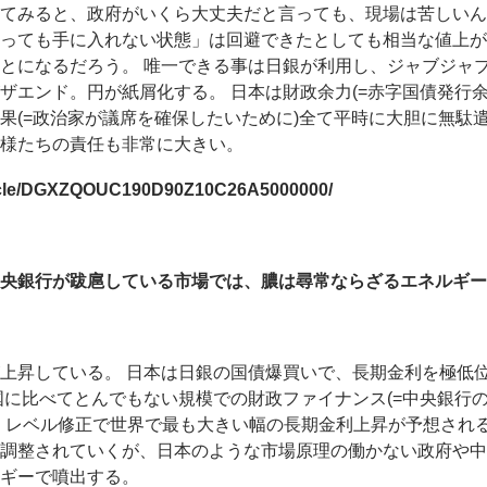
てみると、政府がいくら大丈夫だと言っても、現場は苦しいん
っても手に入れない状態」は回避できたとしても相当な値上が
とになるだろう。 唯一できる事は日銀が利用し、ジャブジャ
ザエンド。円が紙屑化する。 日本は財政余力(=赤字国債発行
果(=政治家が議席を確保したいために)全て平時に大胆に無駄
様たちの責任も非常に大きい。
rticle/DGXZQOUC190D90Z10C26A5000000/
央銀行が跋扈している市場では、膿は尋常ならざるエネルギー
上昇している。 日本は日銀の国債爆買いで、長期金利を極低
国に比べてとんでもない規模での財政ファイナンス(=中央銀行
、レベル修正で世界で最も大きい幅の長期金利上昇が予想される。
調整されていくが、日本のような市場原理の働かない政府や中
ギーで噴出する。