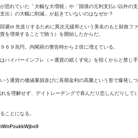
が恐れていた「大幅な大増税」や「国債の元利支払い以外の支
支出）の大幅に削減」が起きていないのはなぜか？
回避or 先送りするために異次元緩和という美名のもと財政フ
貨を増発することで賄う）を開始したからだ。
９６９兆円。内閣府の警告時から２倍に増えている。
はハイパーインフレ（＝通貨の紙くず化）を招くからと禁じ手
という通貨の価値棄損並びに長期金利の高騰という形で爆発しつ
流れを理解せず、デイトレーヂングで喜んだり悲しんだりして
ることになる。
CmmWnPzukkWjbs9