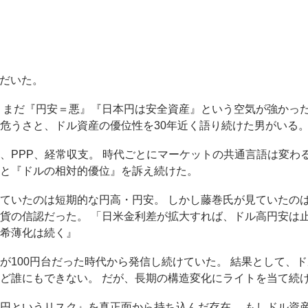
ただいた。
 まだ『円安＝悪』『日本円は安全資産』という空気が強かっ
危うさと、ドル資産の優位性を30年近く語り続けた男がいる。
、PPP、経常収支。 時代ごとにマーケットの共通言語は変わ
と『ドルの相対的優位』を訴え続けた。
ていたのは短期的な円高・円安。 しかし藤巻氏が見ていたの
貨の信認だった。 「日米金利差が拡大すれば、ドル高円安は
希薄化は続く』
が100円台だった時代から発信し続けていた。 結果として、ドル
ど誰にもできない。 だが、長期の構造変化にライトを当て続
円というリスク』を真正面から持ち込んだ存在。 もしドル資