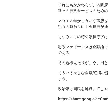
それにもかかわらず、内閣府
諸々の行政サービスのための
２０１３年がこういう事態を
税収の替わりに中央銀行が通
ちなみにこの時の累積赤字は
財政ファイナンスは金融論で
である。
その危機先送りが、今、円
そういう大きな金融/経済の
まう。
政治家は国民を地獄に押しや
https://share.google/ee