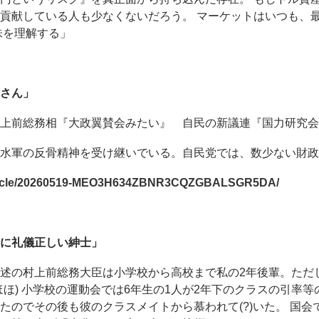
貢献している人も少なくないだろう。 マーケットはいつも、
味を理解する」
さん」
村上前総務相『大政翼賛会みたい』 自民の新議連『国力研究会
水軍の反骨精神を受け継いでいる。自民党では、数少ない財政
article/20260519-MEO3H634ZBNR3CQZGBALSGR5DA/
に礼儀正しい紳士」
述の村上前総務大臣は小学校から高校まで私の2年後輩。ただ
ほほ) 小学校の運動会では6年生の1人が2年下のクラスの引率等
たのでその後も彼のクラスメイトから慕われて(?)いた。 国