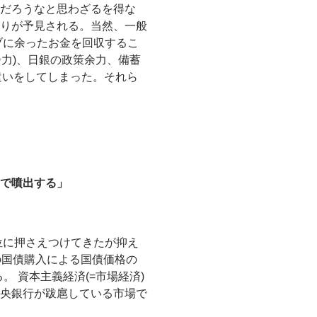
だろうなと思わざるを得な
りが予見される。当然、一般
ブに余ったお金を回収するこ
余力)、日銀の政策余力、備蓄
遣いをしてしまった。それら
で噴出する」
位に押さえつけてきたが抑え
の国債購入による国債価格の
 資本主義経済(=市場経済)
央銀行が跋扈している市場で