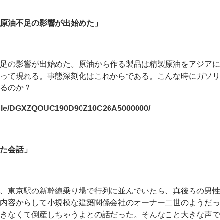
原油不足の影響が出始めた」
足の影響が出始めた。原油から作る製品は精製原油をアジアに
って現れる。事態深刻化はこれからである。こんな時にガソリ
るのか？
rticle/DGXZQOUC190D90Z10C26A5000000/
た会話」
、東京駅の新幹線乗り場で行列に並んでいたら、真後ろの男性
内容からして小規模な建築関係会社のオーナー二世のようだっ
きなくて倒産しちゃうよとの話だった。そんなこと大きな声で