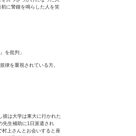
最初に警鐘を鳴らした人を笑
』を批判」
規律を重視されている方。
し彼は大学は東大に行かれた
の先生補助に1日派遣され
会で村上さんとお会いすると座